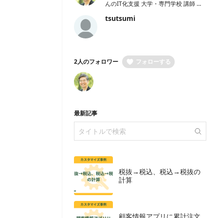
んのIT化支援 大学・専門学校 講師 移
行支援学校 カリキュラム運営責任者
tsutsumi
兼 講師 システム開発 kintoneエバンジ
ェリスト
2人のフォロワー
フォローする
最新記事
税抜→税込、税込→税抜の
計算
顧客情報アプリに累計注文