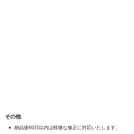
３、初回レビュー実施(120分)
ヒアリング実施結果を元に、作成したプログラム等
を実装し、ご確認いただきます。
機能的な過不足があれば、最終レビューに向けて改
修作業に入ります。
４、最終レビュー実施(120分)
初回レビュー結果を元に、作成したプログラム等を
実装し、ご確認いただきます。
内容として問題なければ納品いたします。
その他
納品後60日以内は軽微な修正に対応いたします。